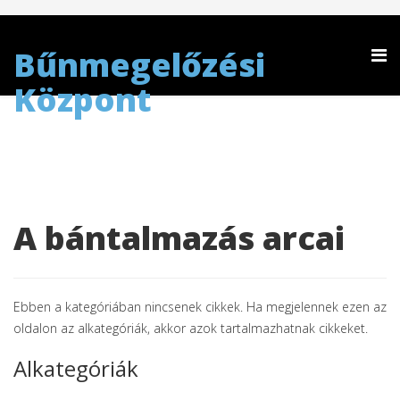
Bűnmegelőzési
Központ
A bántalmazás arcai
Ebben a kategóriában nincsenek cikkek. Ha megjelennek ezen az
oldalon az alkategóriák, akkor azok tartalmazhatnak cikkeket.
Alkategóriák