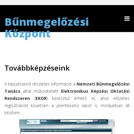
Bűnmegelőzési
Központ
Továbbképzéseink
A képzésekről részletes információ a
Nemzeti Bűnmegelőzési
Tanács
által működtetett
Elektronikus Képzési Oktatási
Rendszeren
(
EKOR
) keresztül érhető el, ahol előzetes
regisztrációt követően a jelentkezési lapot is módjukban áll
kitölteni.