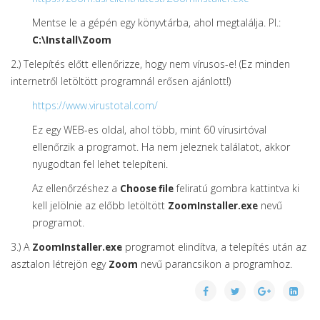
Mentse le a gépén egy könyvtárba, ahol megtalálja. Pl.:
C:\Install\Zoom
2.) Telepítés előtt ellenőrizze, hogy nem vírusos-e! (Ez minden
internetről letöltött programnál erősen ajánlott!)
https://www.virustotal.com/
Ez egy WEB-es oldal, ahol több, mint 60 vírusirtóval
ellenőrzik a programot. Ha nem jeleznek találatot, akkor
nyugodtan fel lehet telepíteni.
Az ellenőrzéshez a
feliratú gombra kattintva ki
Choose file
kell jelölnie az előbb letöltött
nevű
ZoomInstaller.exe
programot.
3.) A
programot elindítva, a telepítés után az
ZoomInstaller.exe
asztalon létrejön egy
nevű parancsikon a programhoz.
Zoom