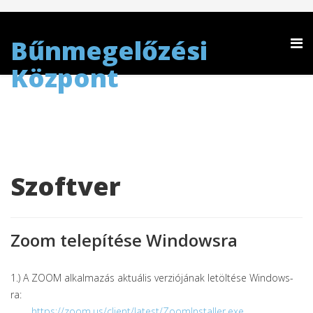
Bűnmegelőzési
Központ
Szoftver
Zoom telepítése Windowsra
1.) A ZOOM alkalmazás aktuális verziójának letöltése Windows-
ra:
https://zoom.us/client/latest/ZoomInstaller.exe